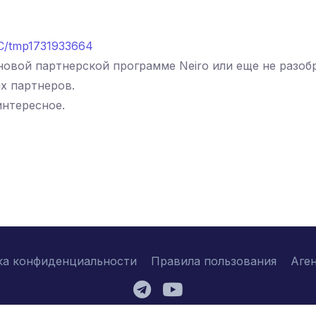
TC/tmp1731933664
овой партнерской программе Neiro или еще не разоб
х партнеров.
интересное.
ка конфиденциальности
Правила пользования
Аге
2026 © ne-rabota.com