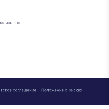
рались как
нтское соглашение
Положение о рисках